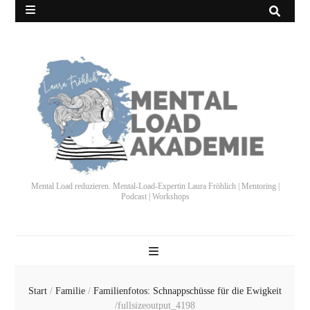
Mental Load reduzieren. Mental-Load-Expertin Laura Fröhlich | Mentoring |
Podcast | Workshops
Start
/
Familie
/
Familienfotos: Schnappschüsse für die Ewigkeit
/
fullsizeoutput_4198