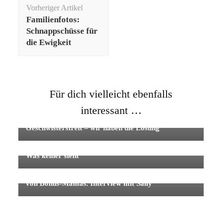
Beitragsnavigation
Vorheriger Artikel
Familienfotos:
Schnappschüsse für
die Ewigkeit
Für dich vielleicht ebenfalls
interessant …
Geschwisterstreit – wir haben die Lösung
Was keiner sieht
Zwischen Liebe und Last: Die besondere Bedeutung
von Bonus-Mamas. Interview mit Sally