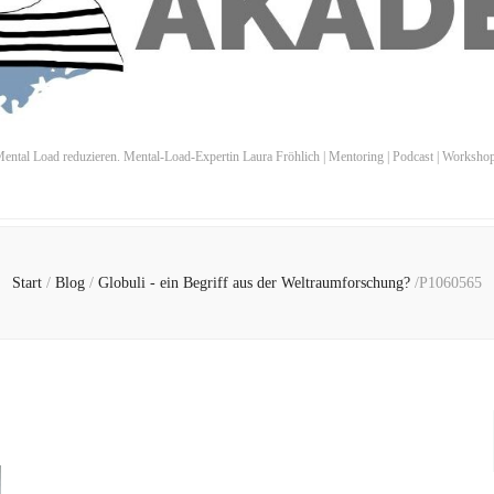
ental Load reduzieren. Mental-Load-Expertin Laura Fröhlich | Mentoring | Podcast | Worksho
Start
/
Blog
/
Globuli - ein Begriff aus der Weltraumforschung?
/
P1060565