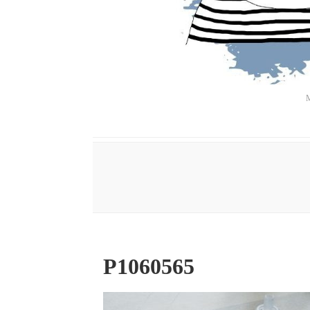
M
P1060565