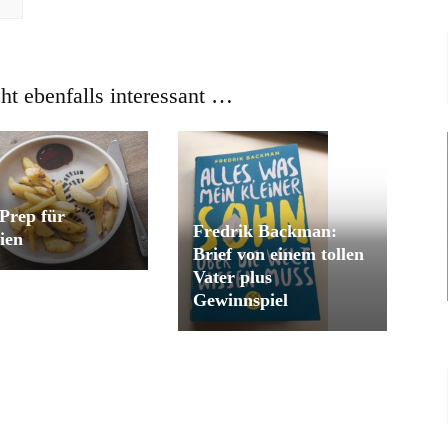
cht ebenfalls interessant …
Prep für
Fredrik Backman:
ien
Brief von einem tollen
Vater plus
Gewinnspiel