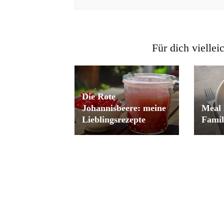
Für dich viellei
Die Rote
Johannisbeere: meine
Meal 
Lieblingsrezepte
Famil