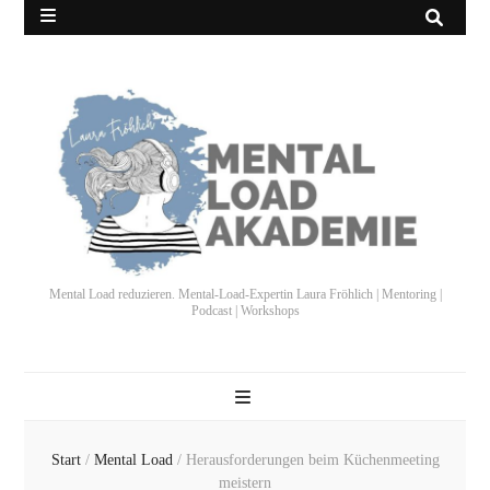
Mental Load reduzieren. Mental-Load-Expertin Laura Fröhlich | Mentoring |
Podcast | Workshops
Start
/
Mental Load
/
Herausforderungen beim Küchenmeeting
meistern