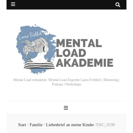
Mental Load reduzieren. Mental-Load-Expertin Laura Fröhlich | Mentoring |
Podcast | Workshops
Start
/
Familie
/
Liebesbrief an meine Kinder
/
DSC_0190