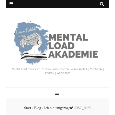
Mental Load reduzieren. Mental-Load-Expertin Laura Fröhlich | Mentoring |
Podcast | Workshops
Start
/
Blog
/
Ich bin umgezogen!
/
DSC_0039