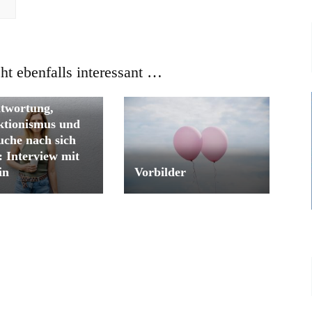
cht ebenfalls interessant …
chen
twortung,
ktionismus und
uche nach sich
t: Interview mit
in
Vorbilder