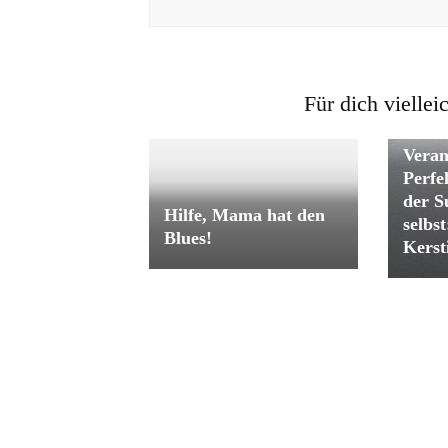
Für dich viellei
Zwis
Veran
Perfe
der S
Hilfe, Mama hat den
selbs
Blues!
Kerst