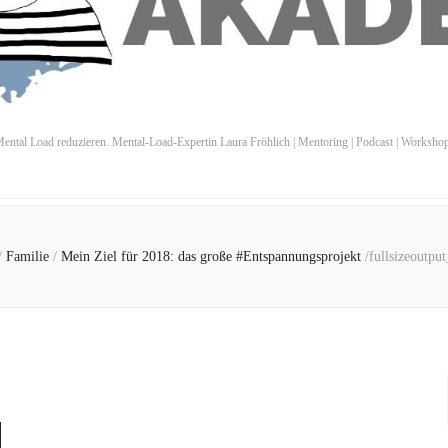
ental Load reduzieren. Mental-Load-Expertin Laura Fröhlich | Mentoring | Podcast | Worksho
/
Familie
/
Mein Ziel für 2018: das große #Entspannungsprojekt
/
fullsizeoutpu