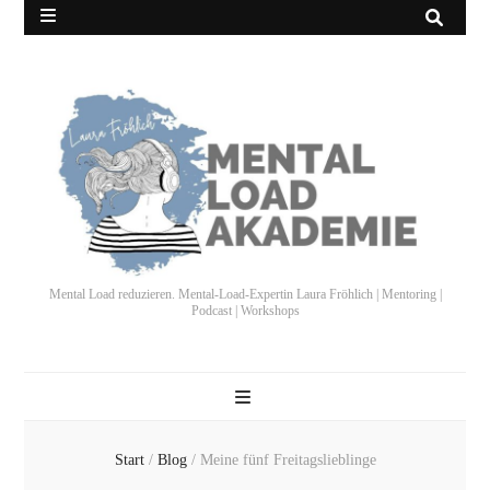
Mental Load reduzieren. Mental-Load-Expertin Laura Fröhlich | Mentoring |
Podcast | Workshops
Start
/
Blog
/
Meine fünf Freitagslieblinge