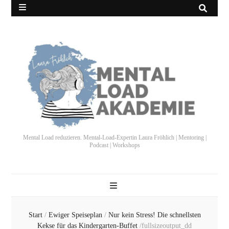
Mental Load reduzieren. Mental-Load-Expertin Laura Fröhlich | Mentoring |
Podcast | Workshops
Start
/
Ewiger Speiseplan
/
Nur kein Stress! Die schnellsten
Kekse für das Kindergarten-Buffet
/
fullsizeoutput_dd