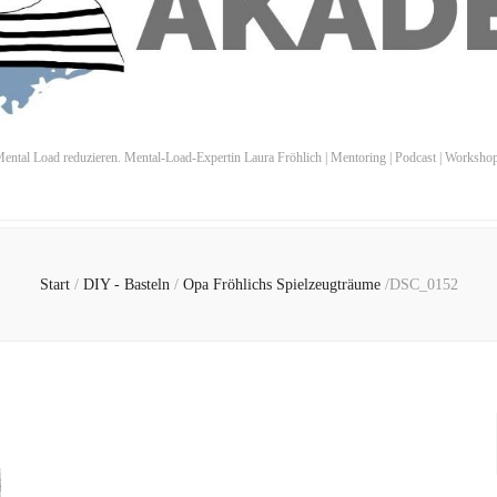
ental Load reduzieren. Mental-Load-Expertin Laura Fröhlich | Mentoring | Podcast | Worksho
Start
/
DIY - Basteln
/
Opa Fröhlichs Spielzeugträume
/
DSC_0152