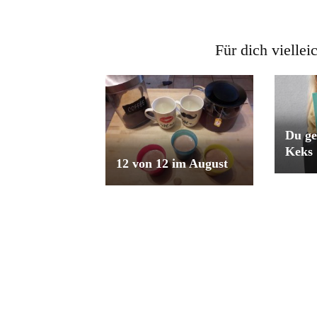
Für dich viellei
Du ge
Keks
12 von 12 im August