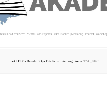
ental Load reduzieren. Mental-Load-Expertin Laura Fröhlich | Mentoring | Podcast | Worksho
Start
/
DIY - Basteln
/
Opa Fröhlichs Spielzeugträume
/
DSC_0167