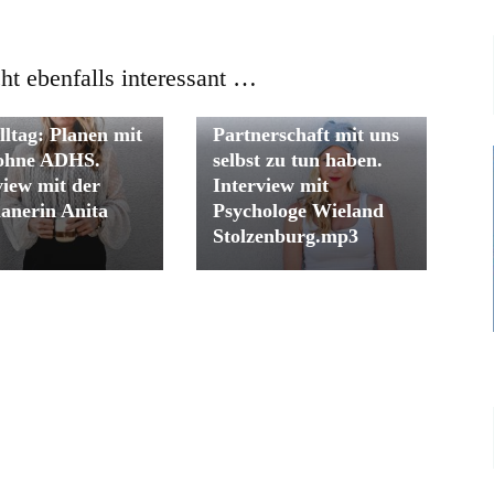
cht ebenfalls interessant …
truktur durch
Was Konflikte in der
lltag: Planen mit
Partnerschaft mit uns
 ohne ADHS.
selbst zu tun haben.
view mit der
Interview mit
lanerin Anita
Psychologe Wieland
Stolzenburg.mp3