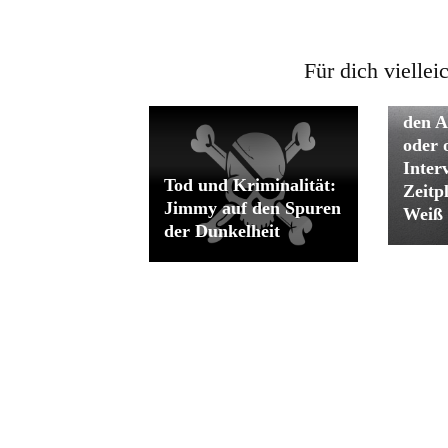
Für dich viellei
Mit S
den A
oder
Inter
Tod und Kriminalität:
Zeitp
Jimmy auf den Spuren
Weiß
der Dunkelheit