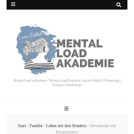
Mental Load reduzieren. Mental-Load-Expertin Laura Fröhlich | Mentoring |
Podcast | Workshops
Start
/
Familie
/
Leben mit drei Kindern
/
Abendessen mit
Kleinkindern