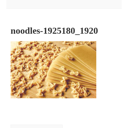
noodles-1925180_1920