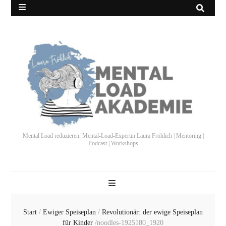
Mental Load reduzieren. Mental-Load-Expertin Laura Fröhlich | Mentoring |
Podcast | Workshops
Start
/
Ewiger Speiseplan
/
Revolutionär: der ewige Speiseplan
für Kinder
/
noodles-1925180_1920