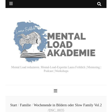
Mental Load reduzieren. Mental-Load-Expertin Laura Fröhlich | Mentoring |
Podcast | Workshops
Start
/
Familie
/
Wochenende in Bildern oder Slow Family Vol.2
/
DSC_0035