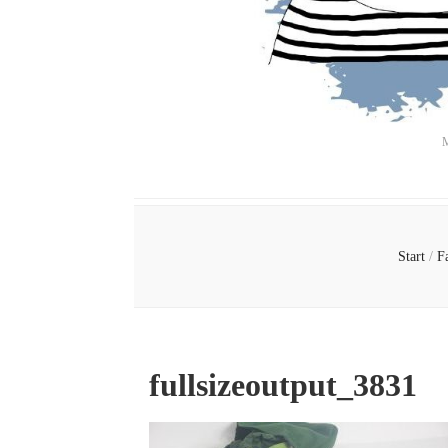
M
Start
/
F
fullsizeoutput_3831