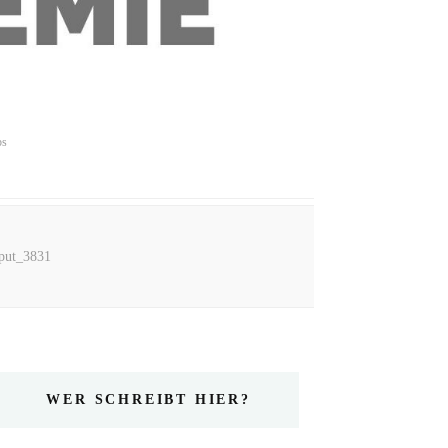
ps
tput_3831
WER SCHREIBT HIER?