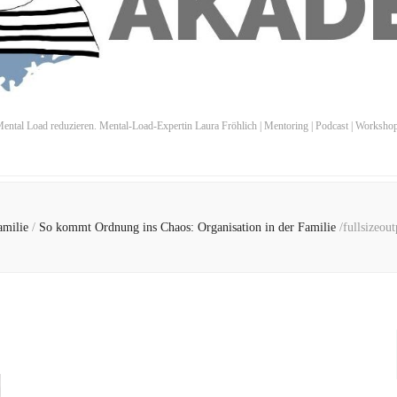
ental Load reduzieren. Mental-Load-Expertin Laura Fröhlich | Mentoring | Podcast | Worksho
amilie
/
So kommt Ordnung ins Chaos: Organisation in der Familie
/
fullsizeou