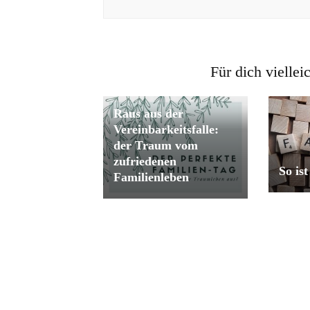
Für dich viellei
Raus aus der
Vereinbarkeitsfalle:
der Traum vom
zufriedenen
So is
Familienleben