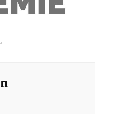
ps
en