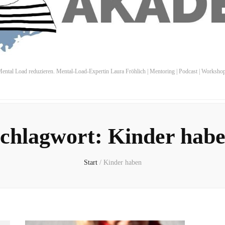
ental Load reduzieren. Mental-Load-Expertin Laura Fröhlich | Mentoring | Podcast | Worksho
chlagwort:
Kinder hab
Start
/
Kinder haben