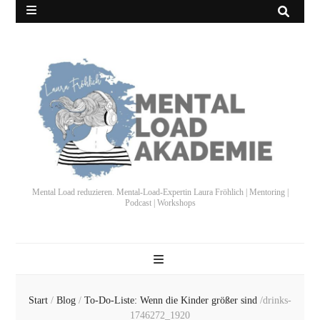
Mental Load reduzieren. Mental-Load-Expertin Laura Fröhlich | Mentoring |
Podcast | Workshops
Start
/
Blog
/
To-Do-Liste: Wenn die Kinder größer sind
/
drinks-
1746272_1920