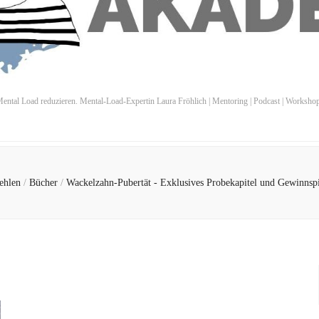
ental Load reduzieren. Mental-Load-Expertin Laura Fröhlich | Mentoring | Podcast | Worksho
ehlen
/
Bücher
/
Wackelzahn-Pubertät - Exklusives Probekapitel und Gewinnspi