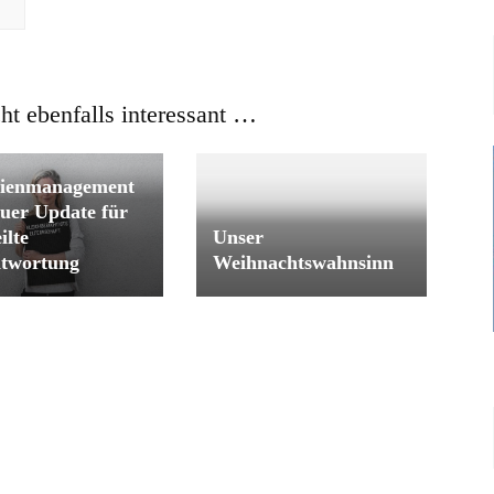
cht ebenfalls interessant …
lienmanagement
Euer Update für
Unser
ilte
Weihnachtswahnsinn
twortung