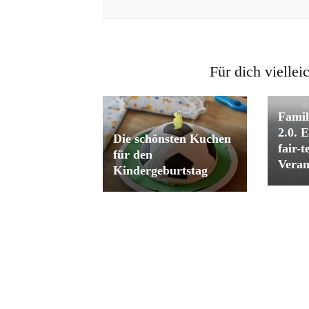
Für dich viellei
Fami
2.0. 
Die schönsten Kuchen
fair-te
für den
Veran
Kindergeburtstag