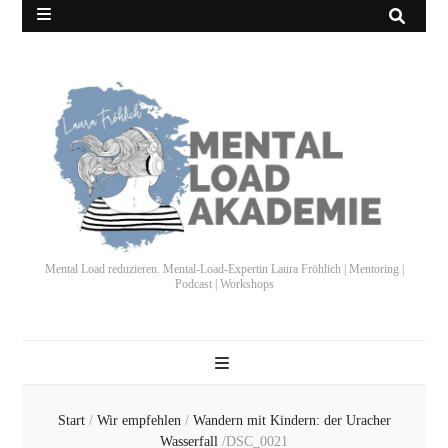
Mental Load reduzieren. Mental-Load-Expertin Laura Fröhlich | Mentoring |
Podcast | Workshops
Start
/
Wir empfehlen
/
Wandern mit Kindern: der Uracher
Wasserfall
/
DSC_0021