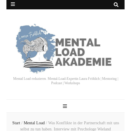
Mental Load reduzieren. Mental-Load-Expertin Laura Fröhlich | Mentoring |
Podcast | Workshops
Start
/
Mental Load
/
Was Konflikte in der Partnerschaft mit uns
selbst zu tun haben. Interview mit Psychologe Wieland