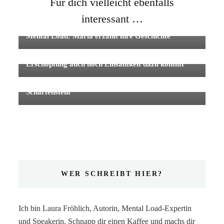
Für dich vielleicht ebenfalls
interessant …
Mental Load: Maria erzählt ihre Geschichte
Rebekka und ihr Mental Load: Wenn zu
Erschöpfung auch noch Einsamkeit dazu kommt
Rollenbilder auf dem Land, Mental Load und das
schlechte Gewissen – Interview mit Anne
Scharfenstein
WER SCHREIBT HIER?
Ich bin Laura Fröhlich, Autorin, Mental Load-Expertin
und Speakerin. Schnapp dir einen Kaffee und machs dir