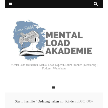
Mental Load reduzieren. Mental-Load-Expertin Laura Fröhlich | Mentoring |
Podcast | Workshops
Start
/
Familie
/
Ordnung halten mit Kindern
/
DSC_0007