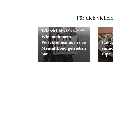
Für dich viellei
Wie viel bin ich wert?
Wie mich mein
Perfektionismus in den
Cakep
Mental Load getrieben
einfa
hat
super