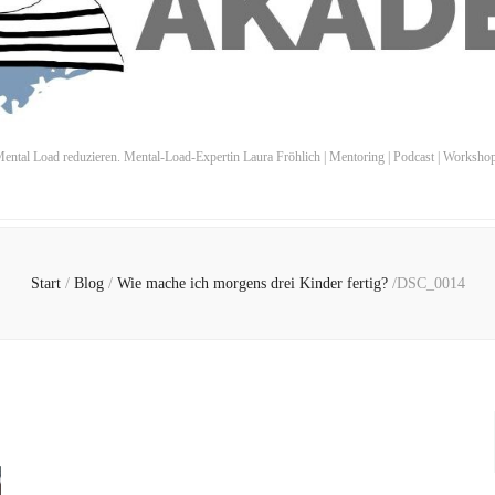
ental Load reduzieren. Mental-Load-Expertin Laura Fröhlich | Mentoring | Podcast | Worksho
Start
/
Blog
/
Wie mache ich morgens drei Kinder fertig?
/
DSC_0014