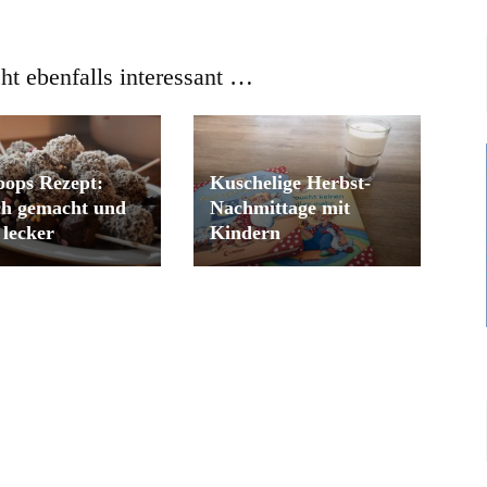
cht ebenfalls interessant …
ops Rezept:
Kuschelige Herbst-
ch gemacht und
Nachmittage mit
 lecker
Kindern