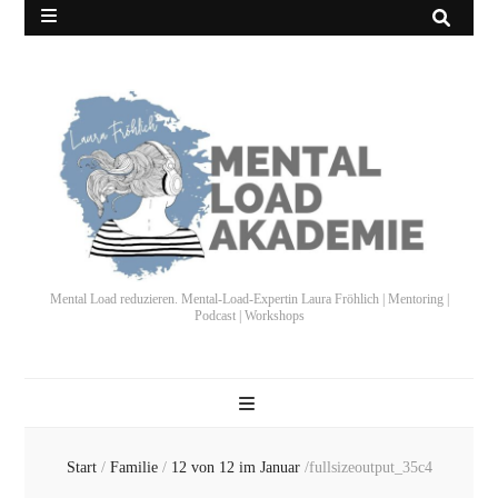
Mental Load reduzieren. Mental-Load-Expertin Laura Fröhlich | Mentoring |
Podcast | Workshops
Start
/
Familie
/
12 von 12 im Januar
/
fullsizeoutput_35c4