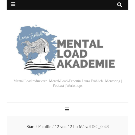
Mental Load reduzieren. Mental-Load-Expertin Laura Fröhlich | Mentoring |
Podcast | Workshops
Start
/
Familie
/
12 von 12 im März
/
DSC_0048