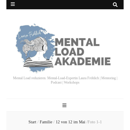
Mental Load reduzieren. Mental-Load-Expertin Laura Fröhlich | Mentoring |
Podcast | Workshops
Start
/
Familie
/
12 von 12 im Mai
/
Foto 1-1