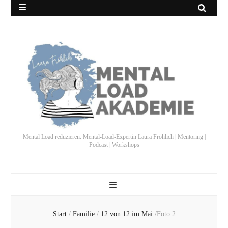
Mental Load reduzieren. Mental-Load-Expertin Laura Fröhlich | Mentoring |
Podcast | Workshops
Start
/
Familie
/
12 von 12 im Mai
/
Foto 2