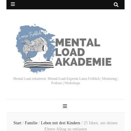
Mental Load reduzieren. Mental-Load-Expertin Laura Fröhlich | Mentoring |
Podcast | Workshops
Start
/
Familie
/
Leben mit drei Kindern
/
25 Ideen, um deinen
Eltern-Alltag zu entlasten