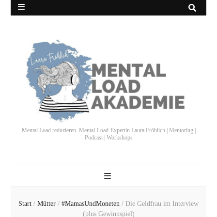
Mental Load reduzieren. Mental-Load-Expertin Laura Fröhlich | Mentoring |
Podcast | Workshops
Start
/
Mütter
/
#MamasUndMoneten
/
Die Geldfrau im Interview
(plus Gewinnspiel)