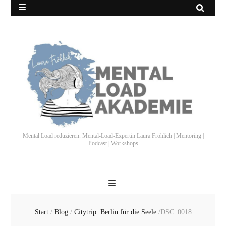
Mental Load reduzieren. Mental-Load-Expertin Laura Fröhlich | Mentoring |
Podcast | Workshops
Start
/
Blog
/
Citytrip: Berlin für die Seele
/
DSC_0018