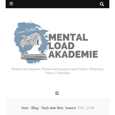
Mental Load reduzieren. Mental-Load-Expertin Laura Fröhlich | Mentoring |
Podcast | Workshops
Start
/
Blog
/
Nach dem Brei: Sauerei
/
DSC_0108