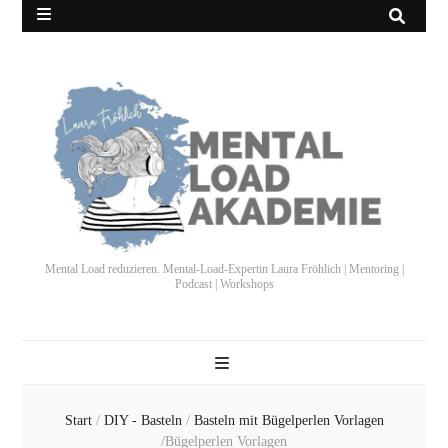
Mental Load reduzieren. Mental-Load-Expertin Laura Fröhlich | Mentoring |
Podcast | Workshops
Start
/
DIY - Basteln
/
Basteln mit Bügelperlen Vorlagen
/
Bügelperlen Vorlagen