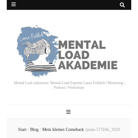
Mental Load reduzieren. Mental-Load-Expertin Laura Fröhlich | Mentoring |
Podcast | Workshops
Start
/
Blog
/
Mein kleines Comeback
/
jeans-571166_1920