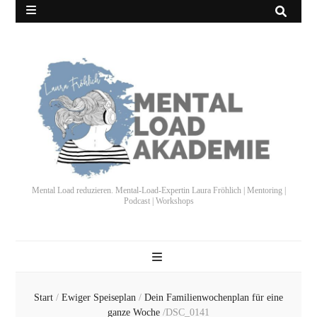
Mental Load reduzieren. Mental-Load-Expertin Laura Fröhlich | Mentoring |
Podcast | Workshops
Start
/
Ewiger Speiseplan
/
Dein Familienwochenplan für eine
ganze Woche
/
DSC_0141