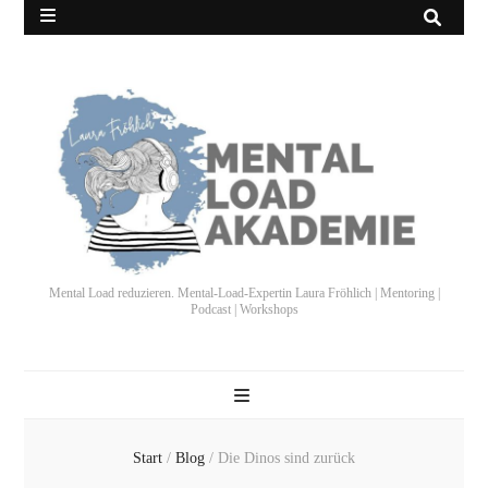
Mental Load reduzieren. Mental-Load-Expertin Laura Fröhlich | Mentoring |
Podcast | Workshops
Start
/
Blog
/
Die Dinos sind zurück