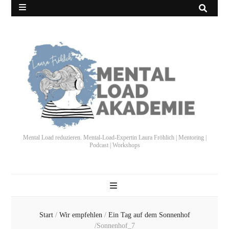
Mental Load reduzieren. Mental-Load-Expertin Laura Fröhlich | Mentoring |
Podcast | Workshops
Start
/
Wir empfehlen
/
Ein Tag auf dem Sonnenhof
/
Sonnenhof_7