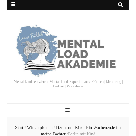
Mental Load reduzieren. Mental-Load-Expertin Laura Fröhlich | Mentoring |
Podcast | Workshops
Start
/
Wir empfehlen
/
Berlin mit Kind: Ein Wochenende für
meine Tochter
/
Berlin mit Kind