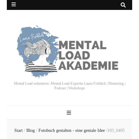
Mental Load reduzieren. Mental-Load-Expertin Laura Fröhlich | Mentoring |
Podcast | Workshops
Start
/
Blog
/
Fotobuch gestalten - eine geniale Idee
/
103_0495