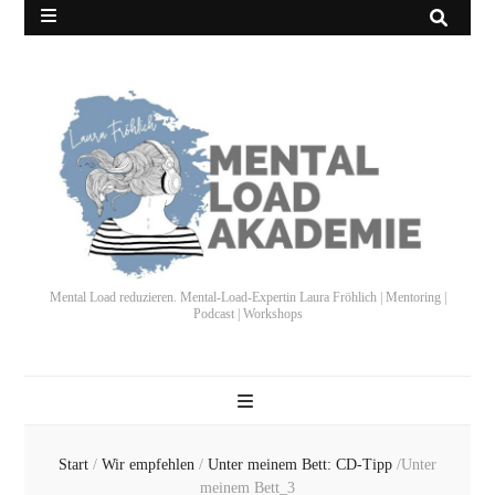
Mental Load reduzieren. Mental-Load-Expertin Laura Fröhlich | Mentoring |
Podcast | Workshops
Start
/
Wir empfehlen
/
Unter meinem Bett: CD-Tipp
/
Unter
meinem Bett_3