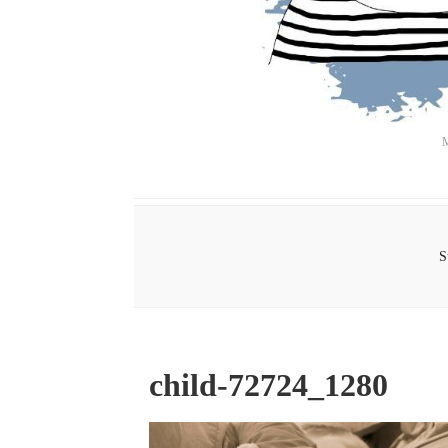
M
S
child-72724_1280