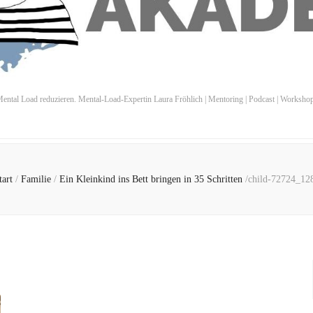
ental Load reduzieren. Mental-Load-Expertin Laura Fröhlich | Mentoring | Podcast | Worksho
tart
/
Familie
/
Ein Kleinkind ins Bett bringen in 35 Schritten
/
child-72724_12