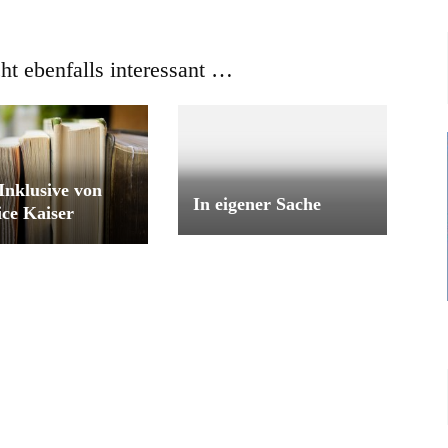
cht ebenfalls interessant …
 Inklusive von
In eigener Sache
ce Kaiser