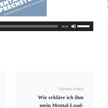
Pfeiltasten
00:00
Hoch/Runter
benutzen,
um
die
Lautstärke
zu
regeln.
Nächster Artikel
Wie erkläre ich ihm
mein Mental-Load-