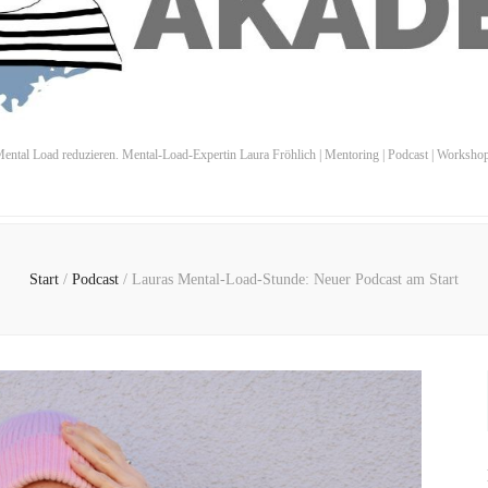
ental Load reduzieren. Mental-Load-Expertin Laura Fröhlich | Mentoring | Podcast | Worksho
Start
/
Podcast
/
Lauras Mental-Load-Stunde: Neuer Podcast am Start