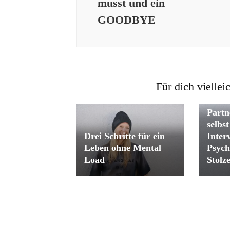
musst und ein
GOODBYE
Für dich viellei
Was K
Partn
selbs
Drei Schritte für ein
Inter
Leben ohne Mental
Psych
Load
Stolz