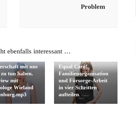
Problem
cht ebenfalls interessant …
onflikte in der
erschaft mit uns
Equal Care!
t zu tun haben.
Familienorganisation
view mit
und Fürsorge-Arbeit
ologe Wieland
in vier Schritten
enburg.mp3
aufteilen