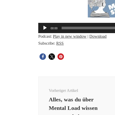
Audio-
00:00
Player
Podcast:
Play in new window
|
Download
Subscribe:
RSS
Beitragsnavigation
Vorheriger Artikel
Alles, was du über
Mental Load wissen