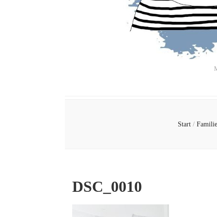
M
Start
/
Famili
DSC_0010