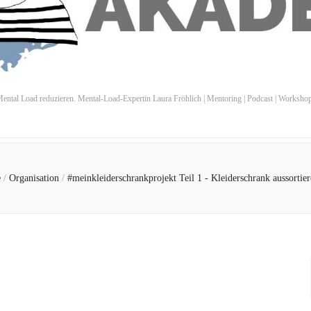
ental Load reduzieren. Mental-Load-Expertin Laura Fröhlich | Mentoring | Podcast | Worksho
e
/
Organisation
/
#meinkleiderschrankprojekt Teil 1 - Kleiderschrank aussortier