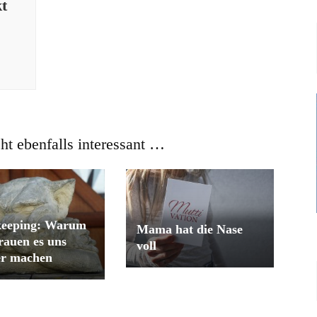
kt
cht ebenfalls interessant …
keeping: Warum
Mama hat die Nase
rauen es uns
voll
er machen