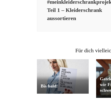
#meinkleiderschrankproje
Teil 1 – Kleiderschrank
aussortieren
Für dich viellei
Gate
wir F
Bis bald!
schw