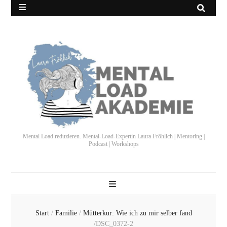
Mental Load reduzieren. Mental-Load-Expertin Laura Fröhlich | Mentoring |
Podcast | Workshops
Start
/
Familie
/
Mütterkur: Wie ich zu mir selber fand
/
DSC_0372-2