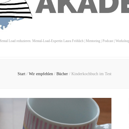
ental Load reduzieren. Mental-Load-Expertin Laura Fröhlich | Mentoring | Podcast | Worksho
Start
/
Wir empfehlen
/
Bücher
/
Kinderkochbuch im Test