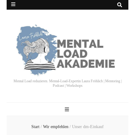
Mental Load reduzieren. Mental-Load-Expertin Laura Fröhlich | Mentoring |
Podcast | Workshops
Start
/
Wir empfehlen
/
Unser dm-Einkauf