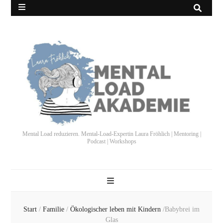
Mental Load reduzieren. Mental-Load-Expertin Laura Fröhlich | Mentoring |
Podcast | Workshops
Start
/
Familie
/
Ökologischer leben mit Kindern
/
Babybrei im
Glas