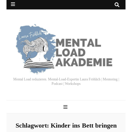
Mental Load reduzieren. Mental-Load-Expertin Laura Fröhlich | Mentoring |
Podcast | Workshops
Schlagwort:
Kinder ins Bett bringen