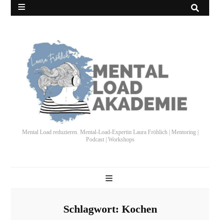
Mental Load reduzieren. Mental-Load-Expertin Laura Fröhlich | Mentoring |
Podcast | Workshops
Schlagwort:
Kochen