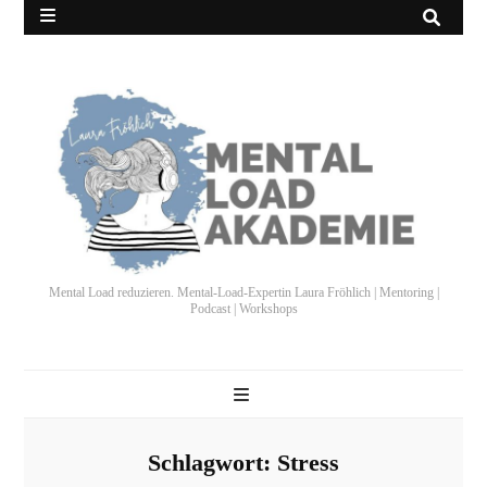
Mental Load reduzieren. Mental-Load-Expertin Laura Fröhlich | Mentoring |
Podcast | Workshops
Schlagwort:
Stress