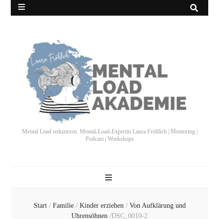
Mental Load reduzieren. Mental-Load-Expertin Laura Fröhlich | Mentoring |
Podcast | Workshops
Start
/
Familie
/
Kinder erziehen
/
Von Aufklärung und
Uhrensöhnen
/
DSC_0010-2