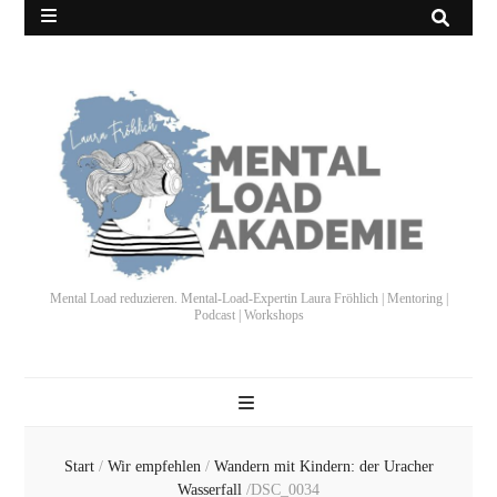
Mental Load reduzieren. Mental-Load-Expertin Laura Fröhlich | Mentoring |
Podcast | Workshops
Start
/
Wir empfehlen
/
Wandern mit Kindern: der Uracher
Wasserfall
/
DSC_0034