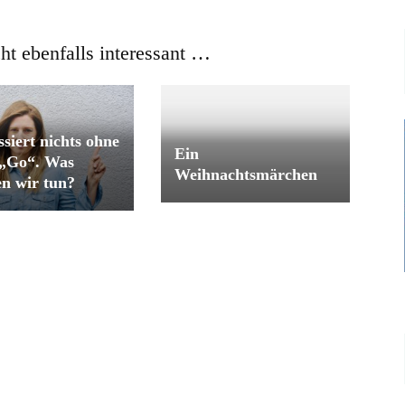
cht ebenfalls interessant …
ssiert nichts ohne
Ein
 „Go“. Was
Weihnachtsmärchen
n wir tun?