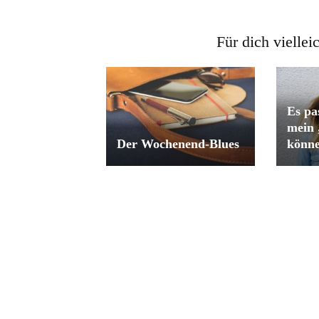
Für dich viellei
Es pa
mein
Der Wochenend-Blues
könne