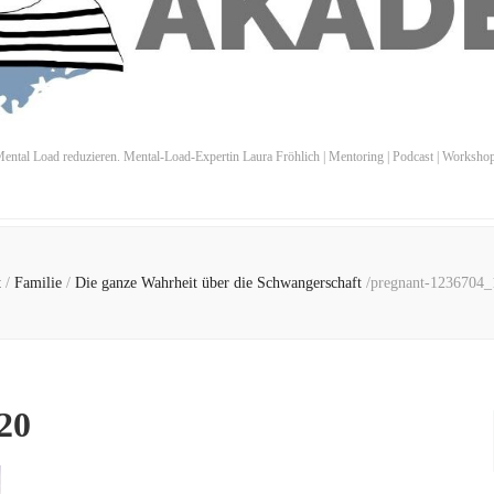
ental Load reduzieren. Mental-Load-Expertin Laura Fröhlich | Mentoring | Podcast | Worksho
t
/
Familie
/
Die ganze Wahrheit über die Schwangerschaft
/
pregnant-1236704_
20