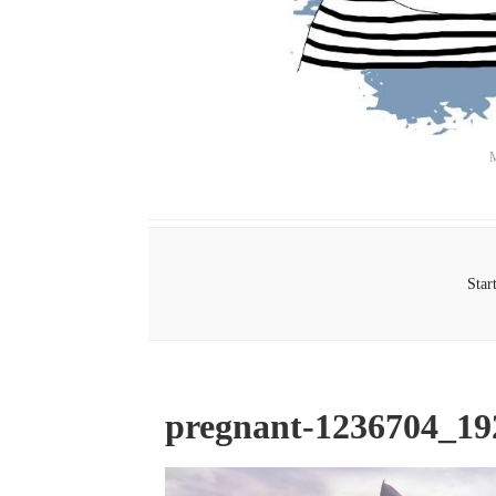
M
Star
pregnant-1236704_19